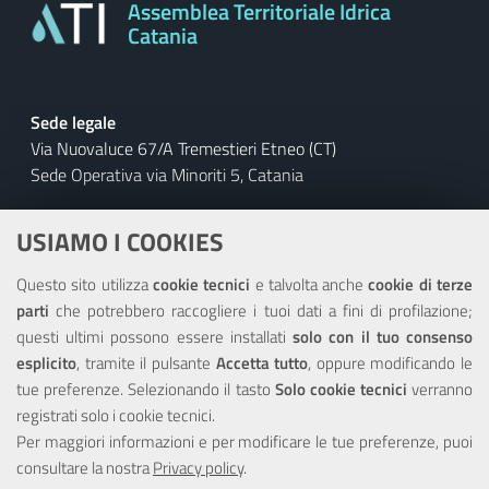
Assemblea Territoriale Idrica
Catania
Sede legale
Via Nuovaluce 67/A Tremestieri Etneo (CT)
Sede Operativa via Minoriti 5, Catania
C.F. 93217970875
USIAMO I COOKIES
Recapiti
Questo sito utilizza
cookie tecnici
e talvolta anche
cookie di terze
Tel:
095 4013042
parti
che potrebbero raccogliere i tuoi dati a fini di profilazione;
Fax:
095 4013043
questi ultimi possono essere installati
solo con il tuo consenso
esplicito
, tramite il pulsante
Accetta tutto
, oppure modificando le
Indirizzi PEC
tue preferenze. Selezionando il tasto
Solo cookie tecnici
verranno
aticatania@certificata.com
registrati solo i cookie tecnici.
Per maggiori informazioni e per modificare le tue preferenze, puoi
Seguici su
consultare la nostra
Privacy policy
.
Twitter
Facebook
Youtube