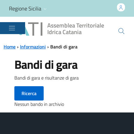
Vai
Vai
Regione Sicilia
al
al
contenuto
menu
Assemblea Territoriale
principale
principale
Idrica Catania
Home
Informazioni
Bandi di gara
Bandi di gara
Bandi di gara e risultanze di gara
Ricerca
Nessun bando in archivio